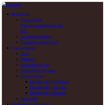
Ακρόδρυα
Η εταιρία Ν.
Πολυχρονιάδης και ΣΙΑ
Ο.Ε.
Οι εγκαταστάσεις
Όραμα και Αποστολή
Ξηροί Καρποί
Ωμοί
Ψημένοι
Καραμελωμένοι
Καρποί Με Κέλυφος
Επικαλυμένα
Επικάλυψη Σοκολάτας
Επικάλυψη Γιαούρτι
Επικάλυψη Ζάχαρης
Καπνιστά
Αποξηραμένα Φρούτα