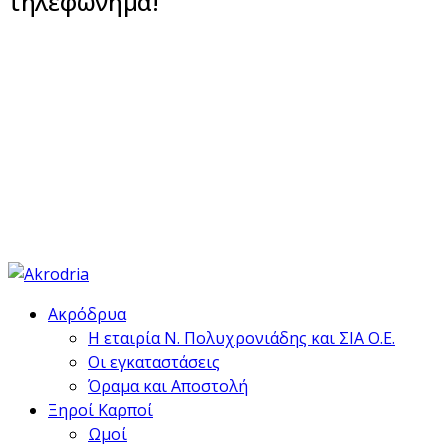
τηλεφώνημα!
Η εγγυημένη ποιότητα, η μεγάλη ποικιλία ξηρών
καρπών και αποξηραμένων φρούτων, καθώς και
οι ασυναγώνιστες τιμές, είναι αυτά που κάνουν
την βιοτεχνία ξηρών καρπών Ακρόδρυα πρώτη σε
εμπιστοσύνη και με ένα συνεχώς αναπτυσσόμενο
δίκτυο πελατών σε όλη την Ελλάδα.
Ακρόδρυα
Η εταιρία Ν. Πολυχρονιάδης και ΣΙΑ Ο.Ε.
Οι εγκαταστάσεις
Όραμα και Αποστολή
Ξηροί Καρποί
Ωμοί