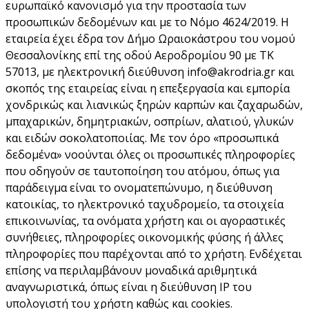
ευρωπαϊκό κανονισμό για την προστασία των
προσωπικών δεδομένων και με το Νόμο 4624/2019. Η
εταιρεία έχει έδρα τον Δήμο Ωραιoκάστρου του νομού
Θεσσαλονίκης επί της οδού Αεροδρομίου 90 με ΤΚ
57013, με ηλεκτρονική διεύθυνση info@akrodria.gr και
σκοπός της εταιρείας είναι η επεξεργασία και εμπορία
χονδρικώς και λιανικώς ξηρών καρπών και ζαχαρωδών,
μπαχαρικών, δημητριακών, οσπρίων, αλατιού, γλυκών
και ειδών σοκολατοποιίας. Με τον όρο «προσωπικά
δεδομένα» νοούνται όλες οι προσωπικές πληροφορίες
που οδηγούν σε ταυτοποίηση του ατόμου, όπως για
παράδειγμα είναι το ονοματεπώνυμο, η διεύθυνση
κατοικίας, το ηλεκτρονικό ταχυδρομείο, τα στοιχεία
επικοινωνίας, τα ονόματα χρήστη και οι αγοραστικές
συνήθειες, πληροφορίες οικονομικής φύσης ή άλλες
πληροφορίες που παρέχονται από το χρήστη. Ενδέχεται
επίσης να περιλαμβάνουν μοναδικά αριθμητικά
αναγνωριστικά, όπως είναι η διεύθυνση ΙΡ του
υπολογιστή του χρήστη καθώς και cookies.