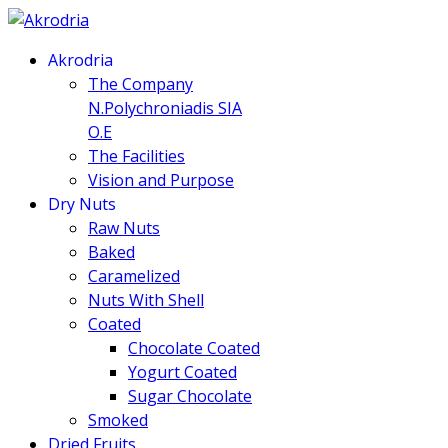
Akrodria
The Company
N.Polychroniadis SIA
O.E
The Facilities
Vision and Purpose
Dry Nuts
Raw Nuts
Baked
Caramelized
Nuts With Shell
Coated
Chocolate Coated
Yogurt Coated
Sugar Chocolate
Smoked
Dried Fruits